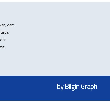
lkan, dem
talya,
 der
mit
by Bilgin Graph