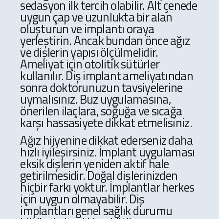
sedasyon ilk tercih olabilir. Alt çenede
uygun çap ve uzunlukta bir alan
oluşturun ve implantı oraya
yerleştirin. Ancak bundan önce ağız
ve dişlerin yapısı ölçülmelidir.
Ameliyat için otolitik sütürler
kullanılır. Diş implant ameliyatından
sonra doktorunuzun tavsiyelerine
uymalısınız. Buz uygulamasına,
önerilen ilaçlara, soğuğa ve sıcağa
karşı hassasiyete dikkat etmelisiniz.
Ağız hijyenine dikkat ederseniz daha
hızlı iyileşirsiniz. İmplant uygulaması
eksik dişlerin yeniden aktif hale
getirilmesidir. Doğal dişlerinizden
hiçbir farkı yoktur. İmplantlar herkes
için uygun olmayabilir. Diş
implantları genel sağlık durumu