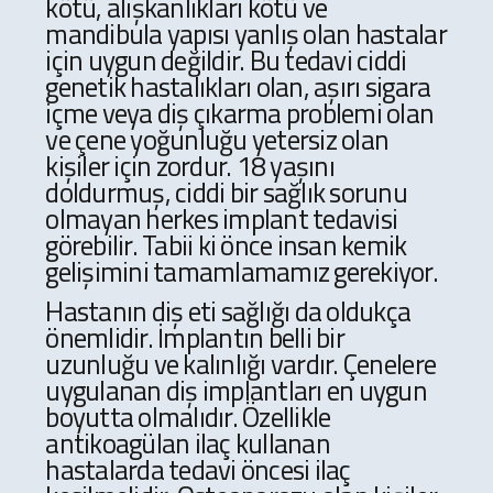
kötü, alışkanlıkları kötü ve
mandibula yapısı yanlış olan hastalar
için uygun değildir. Bu tedavi ciddi
genetik hastalıkları olan, aşırı sigara
içme veya diş çıkarma problemi olan
ve çene yoğunluğu yetersiz olan
kişiler için zordur. 18 yaşını
doldurmuş, ciddi bir sağlık sorunu
olmayan herkes implant tedavisi
görebilir. Tabii ki önce insan kemik
gelişimini tamamlamamız gerekiyor.
Hastanın diş eti sağlığı da oldukça
önemlidir. İmplantın belli bir
uzunluğu ve kalınlığı vardır. Çenelere
uygulanan diş implantları en uygun
boyutta olmalıdır. Özellikle
antikoagülan ilaç kullanan
hastalarda tedavi öncesi ilaç