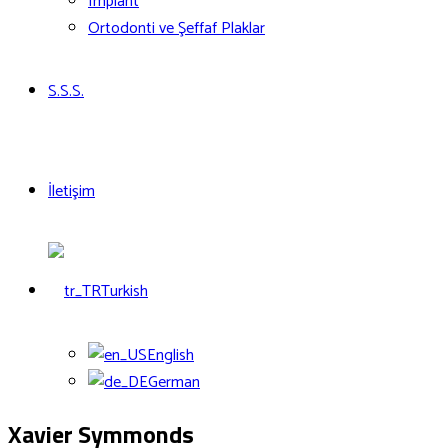
Implant
Ortodonti ve Şeffaf Plaklar
S.S.S.
İletişim
Turkish
English
German
Xavier Symmonds