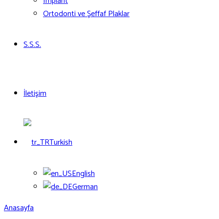
Implant
Ortodonti ve Şeffaf Plaklar
S.S.S.
İletişim
Turkish
English
German
Anasayfa